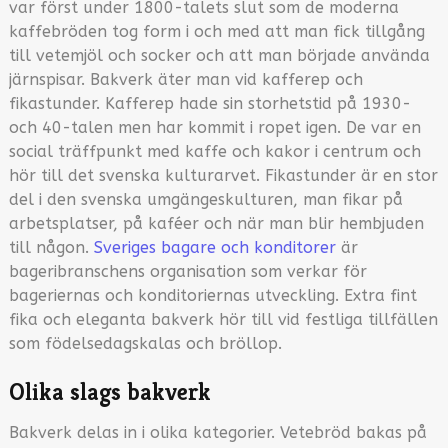
var först under 1800-talets slut som de moderna
kaffebröden tog form i och med att man fick tillgång
till vetemjöl och socker och att man började använda
järnspisar. Bakverk äter man vid kafferep och
fikastunder. Kafferep hade sin storhetstid på 1930-
och 40-talen men har kommit i ropet igen. De var en
social träffpunkt med kaffe och kakor i centrum och
hör till det svenska kulturarvet. Fikastunder är en stor
del i den svenska umgängeskulturen, man fikar på
arbetsplatser, på kaféer och när man blir hembjuden
till någon.
Sveriges bagare och konditorer
är
bageribranschens organisation som verkar för
bageriernas och konditoriernas utveckling. Extra fint
fika och eleganta bakverk hör till vid festliga tillfällen
som födelsedagskalas och bröllop.
Olika slags bakverk
Bakverk delas in i olika kategorier. Vetebröd bakas på