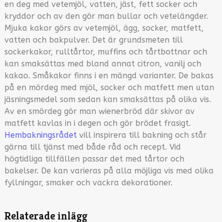
en deg med vetemjöl, vatten, jäst, fett socker och
kryddor och av den gör man bullar och vetelängder.
Mjuka kakor görs av vetemjöl, ägg, socker, matfett,
vatten och bakpulver. Det är grundsmeten till
sockerkakor, rulltårtor, muffins och tårtbottnar och
kan smaksättas med bland annat citron, vanilj och
kakao. Småkakor finns i en mängd varianter. De bakas
på en mördeg med mjöl, socker och matfett men utan
jäsningsmedel som sedan kan smaksättas på olika vis.
Av en smördeg gör man wienerbröd där skivor av
matfett kavlas in i degen och gör brödet frasigt.
Hembakningsrådet
vill inspirera till bakning och står
gärna till tjänst med både råd och recept. Vid
högtidliga tillfällen passar det med tårtor och
bakelser. De kan varieras på alla möjliga vis med olika
fyllningar, smaker och vackra dekorationer.
Relaterade inlägg