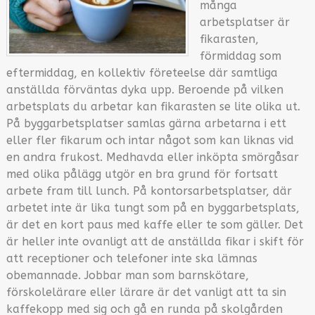
många
arbetsplatser är
fikarasten,
förmiddag som
eftermiddag, en kollektiv företeelse där samtliga
anställda förväntas dyka upp. Beroende på vilken
arbetsplats du arbetar kan fikarasten se lite olika ut.
På byggarbetsplatser samlas gärna arbetarna i ett
eller fler fikarum och intar något som kan liknas vid
en andra frukost. Medhavda eller inköpta smörgåsar
med olika pålägg utgör en bra grund för fortsatt
arbete fram till lunch. På kontorsarbetsplatser, där
arbetet inte är lika tungt som på en byggarbetsplats,
är det en kort paus med kaffe eller te som gäller. Det
är heller inte ovanligt att de anställda fikar i skift för
att receptioner och telefoner inte ska lämnas
obemannade. Jobbar man som barnskötare,
förskolelärare eller lärare är det vanligt att ta sin
kaffekopp med sig och gå en runda på skolgården