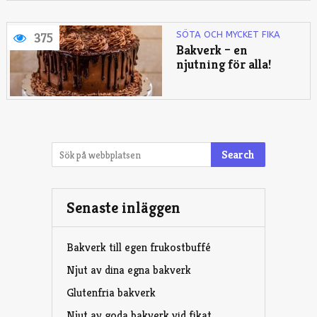
SÖTA OCH MYCKET FIKA
375
Bakverk – en
njutning för alla!
Search
Senaste inläggen
Bakverk till egen frukostbuffé
Njut av dina egna bakverk
Glutenfria bakverk
Njut av goda bakverk vid fikat