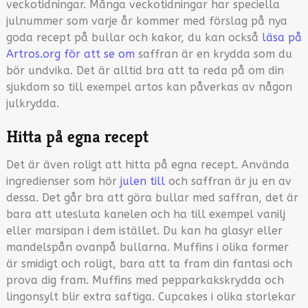
veckotidningar. Många veckotidningar har speciella
julnummer som varje år kommer med förslag på nya
goda recept på bullar och kakor, du kan också
läsa på
Artros.org för att se om
saffran är en krydda som du
bör undvika. Det är alltid bra att ta reda på om din
sjukdom so till exempel artos kan påverkas av någon
julkrydda.
Hitta på egna recept
Det är även roligt att hitta på egna recept. Använda
ingredienser som hör
julen till
och saffran är ju en av
dessa. Det går bra att göra bullar med saffran, det är
bara att utesluta kanelen och ha till exempel vanilj
eller marsipan i dem istället. Du kan ha glasyr eller
mandelspån ovanpå bullarna. Muffins i olika former
är smidigt och roligt, bara att ta fram din fantasi och
prova dig fram. Muffins med pepparkakskrydda och
lingonsylt blir extra saftiga. Cupcakes i olika storlekar