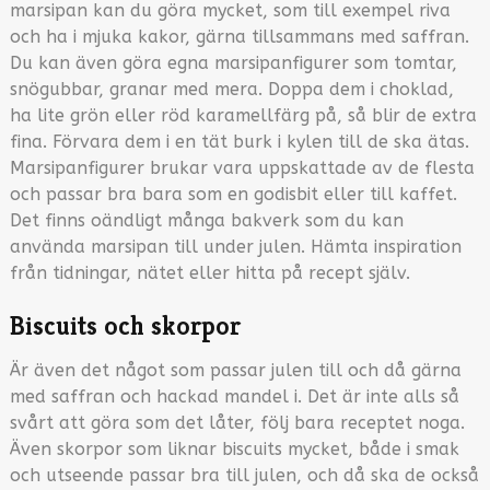
marsipan kan du göra mycket, som till exempel riva
och ha i mjuka kakor, gärna tillsammans med saffran.
Du kan även göra egna marsipanfigurer som tomtar,
snögubbar, granar med mera. Doppa dem i choklad,
ha lite grön eller röd karamellfärg på, så blir de extra
fina. Förvara dem i en tät burk i kylen till de ska ätas.
Marsipanfigurer brukar vara uppskattade av de flesta
och passar bra bara som en godisbit eller till kaffet.
Det finns oändligt många bakverk som du kan
använda marsipan till under julen. Hämta inspiration
från tidningar, nätet eller hitta på recept själv.
Biscuits och skorpor
Är även det något som passar julen till och då gärna
med saffran och hackad mandel i. Det är inte alls så
svårt att göra som det låter, följ bara receptet noga.
Även skorpor som liknar biscuits mycket, både i smak
och utseende passar bra till julen, och då ska de också